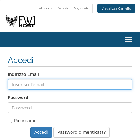
Italiano
Accedi
Registrati
Visualizza Carrello
Attiv
Navi
Accedi
Indirizzo Email
Password
Ricordami
Password dimenticata?